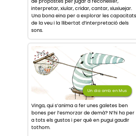
de propostes per jugar a reconèixer,
interpretar, xiular, cridar, cantar, xiuxiuejar.
Una bona eina per a explorar les capacitat
de la veu i la llibertat d’interpretació dels
sons.
Un dia amb en Mus
Vinga, qui s’anima a fer unes galetes ben
bones per l’esmorzar de demà? N’hi ha per
a tots els gustos i per què en pugui gaudir
tothom.