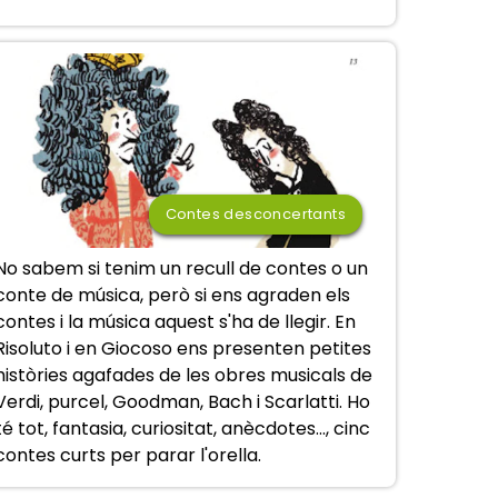
Contes desconcertants
No sabem si tenim un recull de contes o un
conte de música, però si ens agraden els
contes i la música aquest s'ha de llegir. En
Risoluto i en Giocoso ens presenten petites
històries agafades de les obres musicals de
Verdi, purcel, Goodman, Bach i Scarlatti. Ho
té tot, fantasia, curiositat, anècdotes..., cinc
contes curts per parar l'orella.