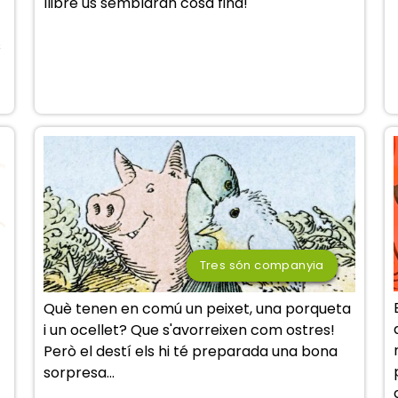
llibre us semblaran cosa fina!
s
Tres són companyia
Què tenen en comú un peixet, una porqueta
i un ocellet? Que s'avorreixen com ostres!
Però el destí els hi té preparada una bona
sorpresa...