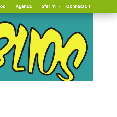
ios
Agenda
T'oferim
Connecta't