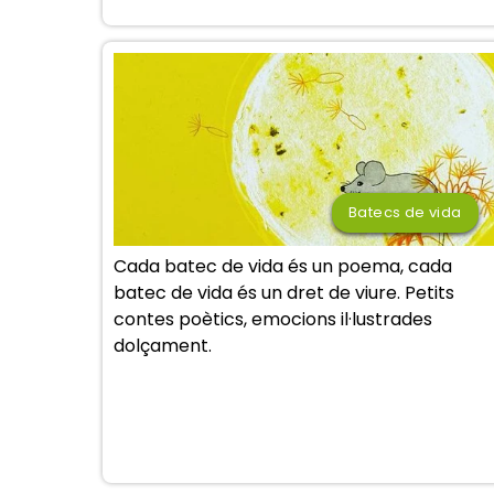
Batecs de vida
Cada batec de vida és un poema, cada
batec de vida és un dret de viure. Petits
contes poètics, emocions il·lustrades
dolçament.