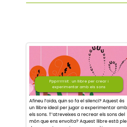
Ppprrrrriiit : un llibre per crear i
experimentar amb els sons
Afineu l’oïda, quin so fa el silenci? Aquest és
un llibre ideal per jugar a experimentar am
els sons. T’atreveixes a recrear els sons del
món que ens envolta? Aquest llibre està ple