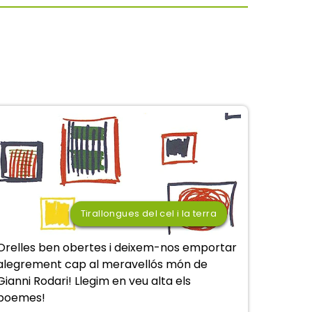
Tirallongues del cel i la terra
Orelles ben obertes i deixem-nos emportar
alegrement cap al meravellós món de
Gianni Rodari! Llegim en veu alta els
poemes!