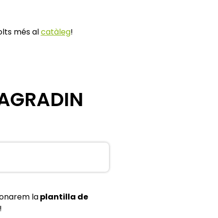
olts més al
catàleg
!
'AGRADIN
 donarem la
plantilla de
!