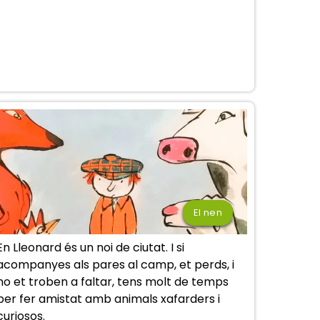
El nen
En Lleonard és un noi de ciutat. I si
acompanyes als pares al camp, et perds, i
no et troben a faltar, tens molt de temps
per fer amistat amb animals xafarders i
curiosos.