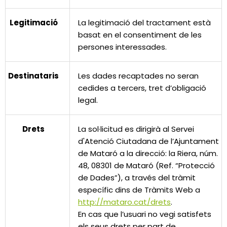
Legitimació
La legitimació del tractament està
basat en el consentiment de les
persones interessades.
Destinataris
Les dades recaptades no seran
cedides a tercers, tret d’obligació
legal.
Drets
La sol·licitud es dirigirà al Servei
d'Atenció Ciutadana de l’Ajuntament
de Mataró a la direcció: la Riera, núm.
48, 08301 de Mataró (Ref. “Protecció
de Dades”), a través del tràmit
específic dins de Tràmits Web a
http://mataro.cat/drets
.
En cas que l’usuari no vegi satisfets
els seus drets per part de