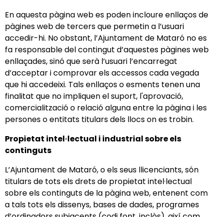
En aquesta pàgina web es poden incloure enllaços de
pàgines web de tercers que permetin a l’usuari
accedir-hi. No obstant, l’Ajuntament de Mataró no es
fa responsable del contingut d’aquestes pàgines web
enllaçades, sinó que serà l’usuari l’encarregat
d’acceptar i comprovar els accessos cada vegada
que hi accedeixi. Tals enllaços o esments tenen una
finalitat que no impliquen el suport, l'aprovació,
comercialització o relació alguna entre la pàgina i les
persones o entitats titulars dels llocs on es trobin.
Propietat intel·lectual i industrial sobre els
continguts
L’Ajuntament de Mataró, o els seus llicenciants, són
titulars de tots els drets de propietat intel·lectual
sobre els continguts de la pàgina web, entenent com
a tals tots els dissenys, bases de dades, programes
d’ordinadors subjacents (codi font, inclòs), així com