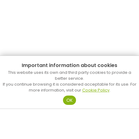
Important information about cookies
Biblioteca Popular
This website uses its own and third party cookies to provide a
better service.
C. d’en Palau, 18
If you continue browsing it is considered acceptable for its use. For
Tel. 93 758 24 83
more information, visit our
Cookie Policy
.
b.mataro.p@diba.cat
OK
Biblioteca Pompeu Fabra
Plaça d’Occitània, s/n
Tel. 937 412 920
b.mataro.pf@diba.cat