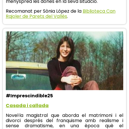
menysprea les dones en la seva situació.
Recomanat per Sònia López de la
Biblioteca Can
Rajoler de Parets del Vallès
.
#Imprescindible25
Casada i callada
Novel·la magistral que aborda el matrimoni i el
divorci després del franquisme amb realisme i
sense dramatisme, en una època què el