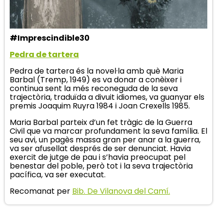
#Imprescindible30
Pedra de tartera
Pedra de tartera és la novel·la amb què Maria
Barbal (Tremp, 1949) es va donar a conèixer i
continua sent la més reconeguda de la seva
trajectòria, traduïda a divuit idiomes, va guanyar els
premis Joaquim Ruyra 1984 i Joan Crexells 1985.
Maria Barbal parteix d’un fet tràgic de la Guerra
Civil que va marcar profundament la seva família. El
seu avi, un pagès massa gran per anar a la guerra,
va ser afusellat després de ser denunciat. Havia
exercit de jutge de pau i s’havia preocupat pel
benestar del poble, però tot i la seva trajectòria
pacífica, va ser executat.
Recomanat per
Bib. De Vilanova del Camí.