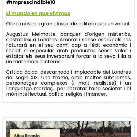
#Imprescindible10
El mundo en que vivimos
Obra mestra i gran clàssic de la literatura universal.
Augustus Melmotte, banquer d’origen misteriós,
s'estableix a Londres. Amoral i sense escrúpols res
l’aturarà en el seu camí cap a l’èxit econòmic i
social: ni especular amb productes sense valor i
estafar els seus inversors,ni forçar a la seva filla a
un matrimoni d’interès.
Crítica àcida, descarnada i implacable del Londres
del segle XIX. Una trama, amb moltes subtrames,
personatges complexos (i molt realistes) i un
llenguatge mordaç, per retratar l’alta societat i el
món intel·lectual, polític, religiós i financer.