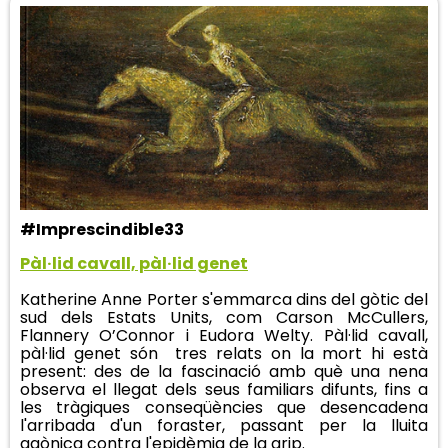
#Imprescindible33
Pàl·lid cavall, pàl·lid genet
Katherine Anne Porter s'emmarca dins del gòtic del
sud dels Estats Units, com Carson McCullers,
Flannery O’Connor i Eudora Welty. Pàl·lid cavall,
pàl·lid genet són tres relats on la mort hi està
present: des de la fascinació amb què una nena
observa el llegat dels seus familiars difunts, fins a
les tràgiques conseqüències que desencadena
l'arribada d'un foraster, passant per la lluita
agònica contra l'epidèmia de la grip.