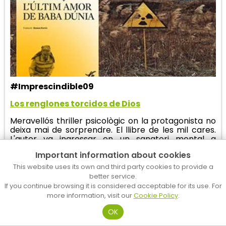
#Imprescindible09
Los renglones torcidos de Dios
Meravellós thriller psicològic on la protagonista no
deixa mai de sorprendre. El llibre de les mil cares.
L'autor va ingressar en un sanatori mental a
efectes d'escriure el llibre i, pot ser per aquesta raó,
Important information about cookies
descriu al detall l'espai, els treballadors i els
pacients que l'ocupen.
This website uses its own and third party cookies to provide a
better service.
If you continue browsing it is considered acceptable for its use. For
more information, visit our
Cookie Policy
.
OK