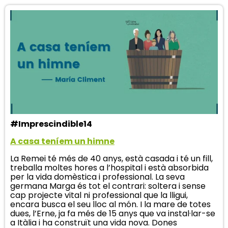
#Imprescindible14
A casa teníem un himne
La Remei té més de 40 anys, està casada i té un fill,
treballa moltes hores a l’hospital i està absorbida
per la vida domèstica i professional. La seva
germana Marga és tot el contrari: soltera i sense
cap projecte vital ni professional que la lligui,
encara busca el seu lloc al món. I la mare de totes
dues, l’Erne, ja fa més de 15 anys que va instal·lar-se
a Itàlia i ha construït una vida nova. Dones