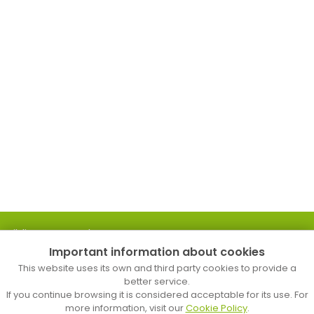
Biblioteca Popular
Important information about cookies
C. d’en Palau, 18
Tel. 93 758 24 83
This website uses its own and third party cookies to provide a
b.mataro.p@diba.cat
better service.
If you continue browsing it is considered acceptable for its use. For
more information, visit our
Cookie Policy
.