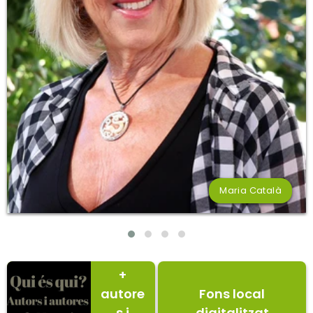
Maria Català
+
autore
Fons local
s i
digitalitzat