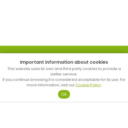
Biblioteca Popular
Important information about cookies
C. d’en Palau, 18
Tel. 93 758 24 83
This website uses its own and third party cookies to provide a
b.mataro.p@diba.cat
better service.
If you continue browsing it is considered acceptable for its use. For
more information, visit our
Cookie Policy
.
Biblioteca Pompeu Fabra
OK
Plaça d’Occitània, s/n
Tel. 937 412 920
b.mataro.pf@diba.cat
Biblioteca Antoni Comas