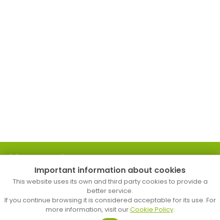
Biblioteca Popular
Important information about cookies
C. d’en Palau, 18
Tel. 93 758 24 83
This website uses its own and third party cookies to provide a
b.mataro.p@diba.cat
better service.
If you continue browsing it is considered acceptable for its use. For
more information, visit our
Cookie Policy
.
Biblioteca Pompeu Fabra