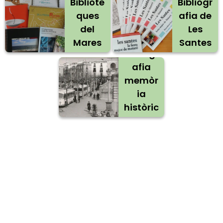
Bibliote
Bibliogr
ques
afia de
del
Les
Mares
Santes
Bibliogr
me
afia
memòr
ia
històric
a