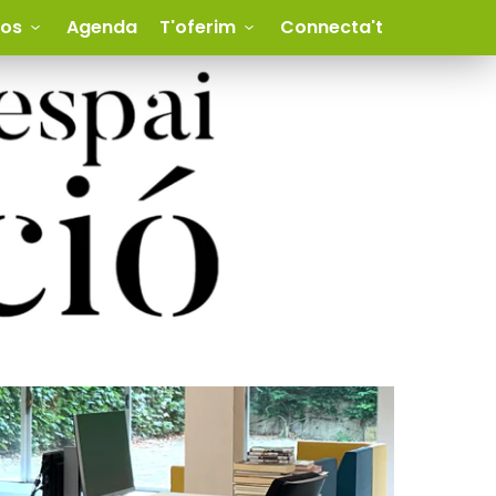
ios
Agenda
T'oferim
Connecta't