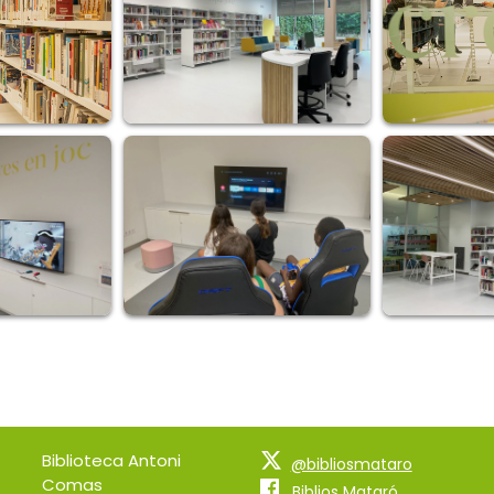
Biblioteca Antoni
@bibliosmataro
Comas
Biblios Mataró