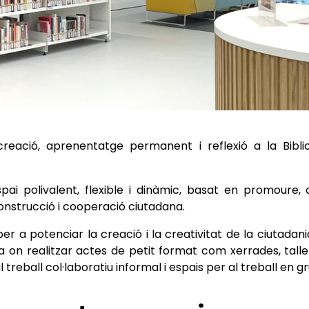
 creació, aprenentatge permanent i reflexió a la Bibl
pai polivalent, flexible i dinàmic, basat en promoure,
 construcció i cooperació ciutadana.
r a potenciar la creació i la creativitat de la ciutadan
a on realitzar actes de petit format com xerrades, taller
 treball col·laboratiu informal i espais per al treball en gru