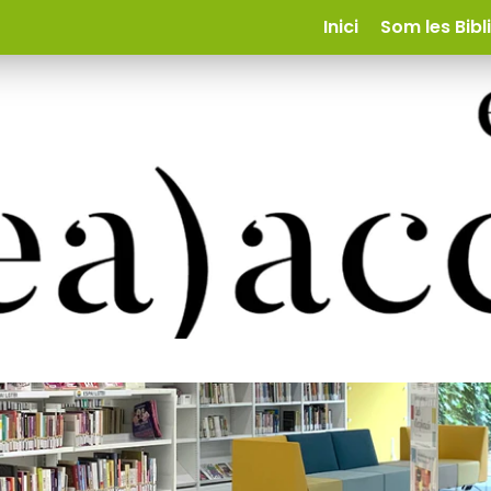
Inici
Som les Bibl