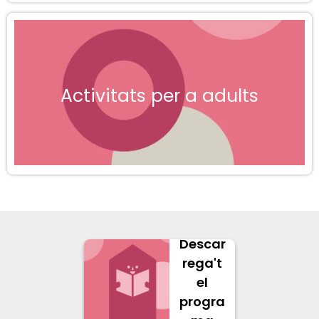
Activitats per a adults
Descar
rega't
el
progra