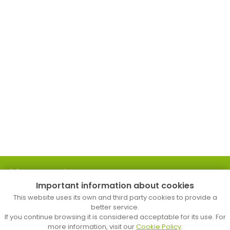
Biblioteca Popular
Important information about cookies
C. d’en Palau, 18
Tel. 93 758 24 83
This website uses its own and third party cookies to provide a
b.mataro.p@diba.cat
better service.
If you continue browsing it is considered acceptable for its use. For
more information, visit our
Cookie Policy
.